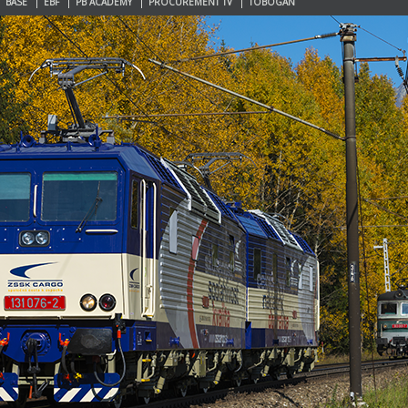
BASE
EBF
PB ACADEMY
PROCUREMENT TV
TOBOGAN